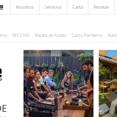
Nosotros
Servicios
Carta
Recetas
tres
RECETAS
Batalla de Asado
Curso Parrilleros
Banq
DE